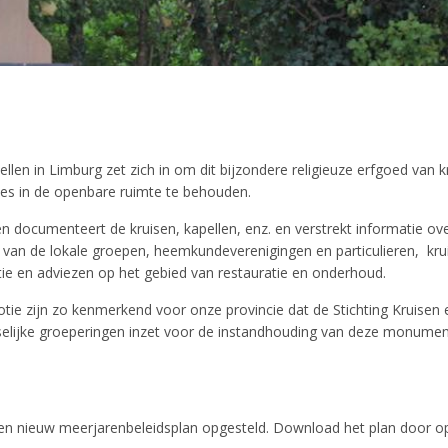
llen in Limburg zet zich in om dit bijzondere religieuze erfgoed van k
es in de openbare ruimte te behouden.
 en documenteert de kruisen, kapellen, enz. en verstrekt informatie ov
ers van de lokale groepen, heemkundeverenigingen en particulieren, kru
e en adviezen op het gebied van restauratie en onderhoud.
otie zijn zo kenmerkend voor onze provincie dat de Stichting Kruisen
tselijke groeperingen inzet voor de instandhouding van deze monumen
 een nieuw meerjarenbeleidsplan opgesteld. Download het plan door op