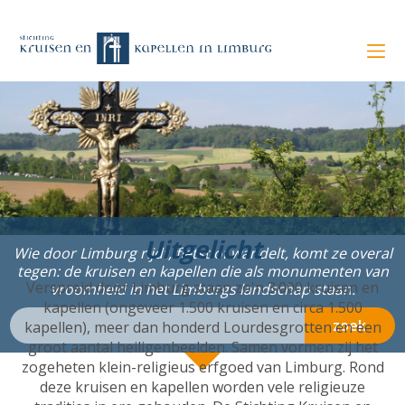
Uitgelicht
Wie door Limburg rijdt, fietst of wandelt, komt ze overal
tegen: de kruisen en kapellen die als monumenten van
Verspreid door Limburg staan zo'n 3.000 kruisen en
vroomheid in het Limburgs landschap staan.
kapellen (ongeveer 1.500 kruisen en circa 1.500
zoek
kapellen), meer dan honderd Lourdesgrotten en een
groot aantal heiligenbeelden. Samen vormen zij het
zogeheten klein-religieus erfgoed van Limburg. Rond
deze kruisen en kapellen worden vele religieuze