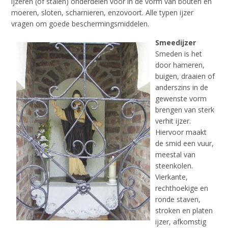
ijzeren (of stalen) onderdelen voor in de vorm van bouten en
moeren, sloten, scharnieren, enzovoort. Alle typen ijzer
vragen om goede beschermingsmiddelen.
Smeedijzer
Smeden is het
door hameren,
buigen, draaien of
anderszins in de
gewenste vorm
brengen van sterk
verhit ijzer.
Hiervoor maakt
de smid een vuur,
meestal van
steenkolen.
Vierkante,
rechthoekige en
ronde staven,
stroken en platen
ijzer, afkomstig