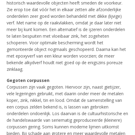
historisch waardevolle objecten heeft smeden de voorkeur.
Zie erop toe dat vóór het in elkaar zetten alle afzonderlijke
onderdelen zeer goed worden behandeld met dikke (lijvige)
verf. Met name op de raakvlakken, omdat je daar later niet
meer bij kunt komen. Een alternatief is de ijzeren onderdelen
te laten bespuiten met vloeibaar zink, het zogeheten
schoperen. Voor optimale bescherming wordt het
gemonteerde object nogmaals geschopeerd. Daarna kan het
met epoxyverf van een kleur worden voorzien; de meer
bekende alkydverf houdt niet goed op de enigszins poreuze
zinklaag.
Gegoten corpussen
Corpussen zijn vaak gegoten. Hiervoor zijn, naast gietijzer,
vele legeringen gebruikt, met daarin onder meer de metalen
koper, zink, nikkel, tin en lood. Omdat de samenstelling van
een corpus zelden bekend is, is lassen van gebroken
onderdelen ondoenlijk. Los daarvan is de cultuurhistorische en
de handelswaarde van seriematig geproduceerde (kleinere)
corpussen gering. Soms kunnen moderne lijmen uitkomst
bieden. Bij schade aan grotere en meer waardevolle metalen