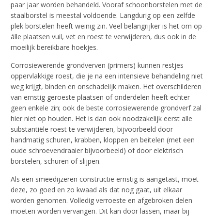
paar jaar worden behandeld. Vooraf schoonborstelen met de
staalborstel is meestal voldoende. Langdurig op een zelfde
plek borstelen heeft weinig zin. Veel belangrijker is het om op
álle plaatsen vuil, vet en roest te verwijderen, dus ook in de
moeilijk bereikbare hoekjes.
Corrosiewerende grondverven (primers) kunnen restjes
oppervlakkige roest, die je na een intensieve behandeling niet
weg krijgt, binden en onschadelijk maken. Het overschilderen
van ernstig geroeste plaatsen of onderdelen heeft echter
geen enkele zin; ook de beste corrosiewerende grondverf zal
hier niet op houden. Het is dan ook noodzakelijk eerst alle
substantiële roest te verwijderen, bijvoorbeeld door
handmatig schuren, krabben, kloppen en beitelen (met een
oude schroevendraaier bijvoorbeeld) of door elektrisch
borstelen, schuren of slijpen.
Als een smeedijzeren constructie ernstig is aangetast, moet
deze, zo goed en zo kwaad als dat nog gaat, uit elkaar
worden genomen. Volledig verroeste en afgebroken delen
moeten worden vervangen. Dit kan door lassen, maar bij