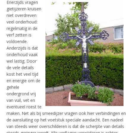
Enerzijds vragen
gietijzeren kruisen
niet overdreven
veel onderhoud:
regelmatig in de
verf zetten is
voldoende.
Anderzijds is dat
onderhoud vaak
wel lastig. Door
de vele details
kost het veel tijd
en energie om de
gehele
ondergrond vrij
van vuil, vet en
eventueel roest te
maken. Net als bij smeedijzer vragen ook hier verbindingen en
de aansluiting op het voetstuk speciale aandacht. Een nadeel
van steeds weer overschilderen is dat de scherpte van details
steeds geringer wordt. Alle verflagen verwijderen is echter