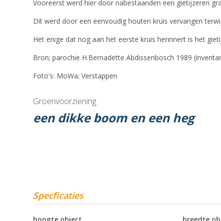
Vooreerst werd hier door nabestaanden een gietijzeren graf
Dit werd door een eenvoudig houten kruis vervangen terwij
Het enige dat nog aan het eerste kruis herinnert is het giet
Bron; parochie H.Bernadette Abdissenbosch 1989 (inventar
Foto's: MoWa; Verstappen
Groenvoorziening
een dikke boom en een heg
Specficaties
hoogte object
breedte ob