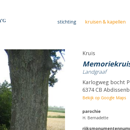
stichting
kruisen & kapellen
Kruis
Memoriekruis
Landgraaf
Karlogweg bocht 
6374 CB Abdissen
Bekijk op Google Maps
parochie
H. Bernadette
rijksmonumentennum