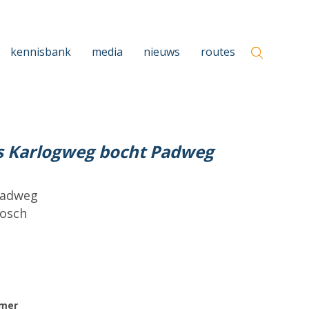
kennisbank
media
nieuws
routes
 Karlogweg bocht Padweg
Padweg
bosch
mer