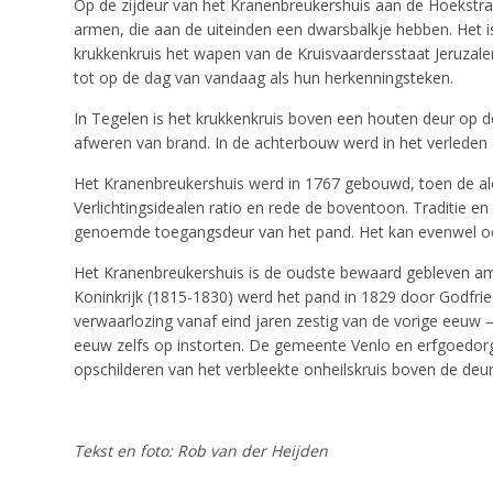
Op de zijdeur van het Kranenbreukershuis aan de Hoekstraat
armen, die aan de uiteinden een dwarsbalkje hebben. Het i
krukkenkruis het wapen van de Kruisvaardersstaat Jeruzal
tot op de dag van vandaag als hun herkenningsteken.
In Tegelen is het krukkenkruis boven een houten deur op 
afweren van brand. In de achterbouw werd in het verleden a
Het Kranenbreukershuis werd in 1767 gebouwd, toen de alo
Verlichtingsidealen ratio en rede de boventoon. Traditie
genoemde toegangsdeur van het pand. Het kan evenwel ook 
Het Kranenbreukershuis is de oudste bewaard gebleven amb
Koninkrijk (1815-1830) werd het pand in 1829 door Godfrie
verwaarlozing vanaf eind jaren zestig van de vorige eeuw 
eeuw zelfs op instorten. De gemeente Venlo en erfgoedorga
opschilderen van het verbleekte onheilskruis boven de deu
Tekst en foto: Rob van der Heijden