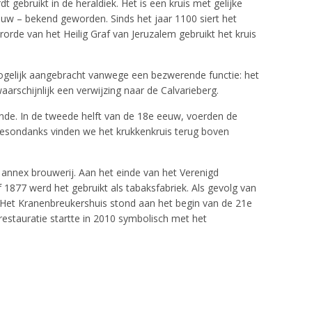
gebruikt in de heraldiek. Het is een kruis met gelijke
euw – bekend geworden. Sinds het jaar 1100 siert het
rde van het Heilig Graf van Jeruzalem gebruikt het kruis
mogelijk aangebracht vanwege een bezwerende functie: het
arschijnlijk een verwijzing naar de Calvarieberg.
nde. In de tweede helft van de 18e eeuw, voerden de
Desondanks vinden we het krukkenkruis terug boven
annex brouwerij. Aan het einde van het Verenigd
1877 werd het gebruikt als tabaksfabriek. Als gevolg van
e. Het Kranenbreukershuis stond aan het begin van de 21e
estauratie startte in 2010 symbolisch met het