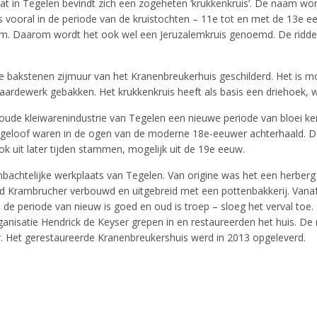
 in Tegelen bevindt zich een zogeheten ‘krukkenkruis’. De naam wordt 
s vooral in de periode van de kruistochten – 11e tot en met de 13e e
em. Daarom wordt het ook wel een Jeruzalemkruis genoemd. De riddero
de bakstenen zijmuur van het Kranenbreukerhuis geschilderd. Het is 
ardewerk gebakken. Het krukkenkruis heeft als basis een driehoek, wa
ude kleiwarenindustrie van Tegelen een nieuwe periode van bloei ke
 en geloof waren in de ogen van de moderne 18e-eeuwer achterhaald. 
uit later tijden stammen, mogelijk uit de 19e eeuw.
achtelijke werkplaats van Tegelen. Van origine was het een herberg 
d Krambrucher verbouwd en uitgebreid met een pottenbakkerij. Vanaf 
– de periode van nieuw is goed en oud is troep – sloeg het verval to
nisatie Hendrick de Keyser grepen in en restaureerden het huis. De r
r. Het gerestaureerde Kranenbreukershuis werd in 2013 opgeleverd.