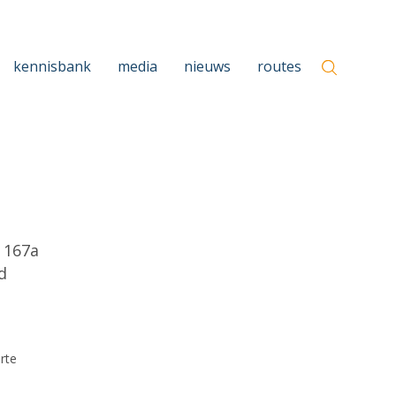
kennisbank
media
nieuws
routes
 167a
d
rte