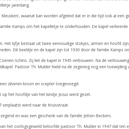
letje jarenlang.
leusken’, waaruit kan worden afgeleid dat er in die tijd ook al een g
milie Kamps om het kapelletje te onderhouden. De kapel verkeerde 
n. Het lijfje bestaat uit twee eenvoudige stokjes, armen en hoofd zijn
neden. Dit beeldje en de kapel zijn tot 1930 door de familie Kamps o
enen-Schins. Zij liet de kapel in 1945 verbouwen. Na de verbouwing 
eldkapel. Pastoor Th. Mulder hield na de zegening nog een toewijding
een zilveren kroon en scepter toegevoegd.
t op het hoofdje van het kindje Jezus werd gezet.
 verplaatst werd naar de Kruisstraat.
gezegend en was een geschenk van de familie Jetten-Beckers.
van het oorlogsgeweld beloofde pastoor Th. Mulder in 1947 dat ten 