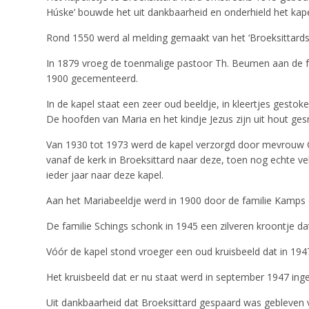
Húske’ bouwde het uit dankbaarheid en onderhield het kapel
Rond 1550 werd al melding gemaakt van het ‘Broeksittards K
In 1879 vroeg de toenmalige pastoor Th. Beumen aan de fa
1900 gecementeerd.
In de kapel staat een zeer oud beeldje, in kleertjes gestoke
De hoofden van Maria en het kindje Jezus zijn uit hout ges
Van 1930 tot 1973 werd de kapel verzorgd door mevrouw Co
vanaf de kerk in Broeksittard naar deze, toen nog echte v
ieder jaar naar deze kapel.
Aan het Mariabeeldje werd in 1900 door de familie Kamps 
De familie Schings schonk in 1945 een zilveren kroontje da
Vóór de kapel stond vroeger een oud kruisbeeld dat in 1947
Het kruisbeeld dat er nu staat werd in september 1947 in
Uit dankbaarheid dat Broeksittard gespaard was gebleven 