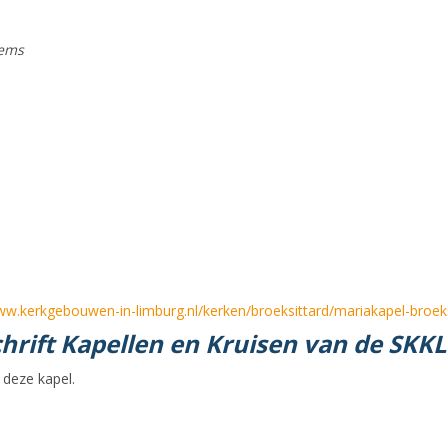
lems
ww.kerkgebouwen-in-limburg.nl/kerken/broeksittard/mariakapel-broeks
chrift Kapellen en Kruisen van de SKKL
 deze kapel.