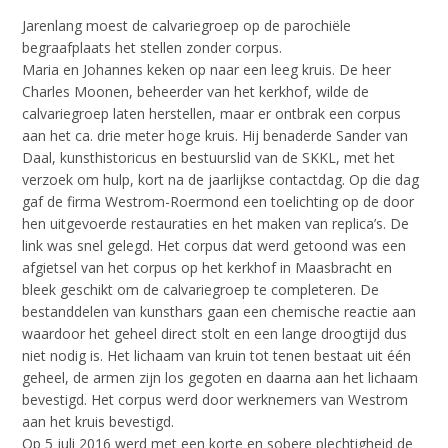
Jarenlang moest de calvariegroep op de parochiële
begraafplaats het stellen zonder corpus.
Maria en Johannes keken op naar een leeg kruis. De heer
Charles Moonen, beheerder van het kerkhof, wilde de
calvariegroep laten herstellen, maar er ontbrak een corpus
aan het ca. drie meter hoge kruis. Hij benaderde Sander van
Daal, kunsthistoricus en bestuurslid van de SKKL, met het
verzoek om hulp, kort na de jaarlijkse contactdag. Op die dag
gaf de firma Westrom-Roermond een toelichting op de door
hen uitgevoerde restauraties en het maken van replica’s. De
link was snel gelegd. Het corpus dat werd getoond was een
afgietsel van het corpus op het kerkhof in Maasbracht en
bleek geschikt om de calvariegroep te completeren. De
bestanddelen van kunsthars gaan een chemische reactie aan
waardoor het geheel direct stolt en een lange droogtijd dus
niet nodig is. Het lichaam van kruin tot tenen bestaat uit één
geheel, de armen zijn los gegoten en daarna aan het lichaam
bevestigd. Het corpus werd door werknemers van Westrom
aan het kruis bevestigd.
Op 5 juli 2016 werd met een korte en sobere plechtigheid de