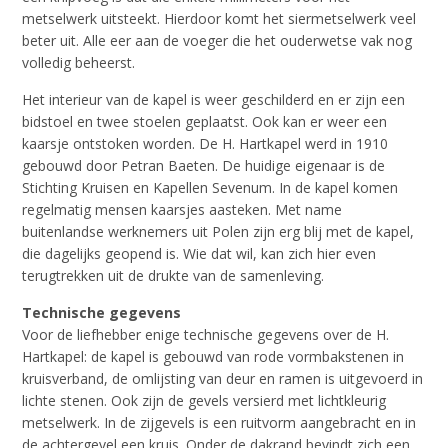
metselwerk uitsteekt. Hierdoor komt het siermetselwerk veel
beter uit. Alle eer aan de voeger die het ouderwetse vak nog
volledig beheerst.
Het interieur van de kapel is weer geschilderd en er zijn een
bidstoel en twee stoelen geplaatst. Ook kan er weer een
kaarsje ontstoken worden. De H. Hartkapel werd in 1910
gebouwd door Petran Baeten. De huidige eigenaar is de
Stichting Kruisen en Kapellen Sevenum. In de kapel komen
regelmatig mensen kaarsjes aasteken. Met name
buitenlandse werknemers uit Polen zijn erg blij met de kapel,
die dagelijks geopend is. Wie dat wil, kan zich hier even
terugtrekken uit de drukte van de samenleving.
Technische gegevens
Voor de liefhebber enige technische gegevens over de H.
Hartkapel: de kapel is gebouwd van rode vormbakstenen in
kruisverband, de omlijsting van deur en ramen is uitgevoerd in
lichte stenen. Ook zijn de gevels versierd met lichtkleurig
metselwerk. In de zijgevels is een ruitvorm aangebracht en in
de achtergevel een kruis. Onder de dakrand bevindt zich een